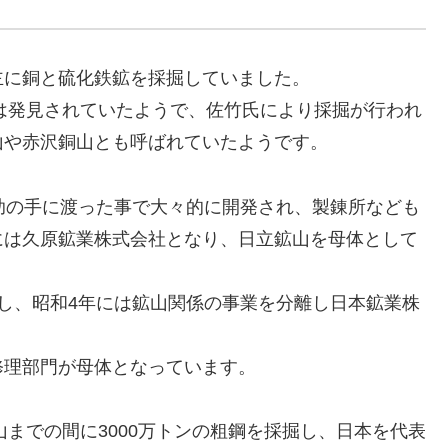
主に銅と硫化鉄鉱を採掘していました。
には発見されていたようで、佐竹氏により採掘が行われ
山や赤沢銅山とも呼ばれていたようです。
助の手に渡った事で大々的に開発され、製錬所なども
には久原鉱業株式会社となり、日立鉱山を母体として
し、昭和4年には鉱山関係の事業を分離し日本鉱業株
修理部門が母体となっています。
山までの間に3000万トンの粗鋼を採掘し、日本を代表