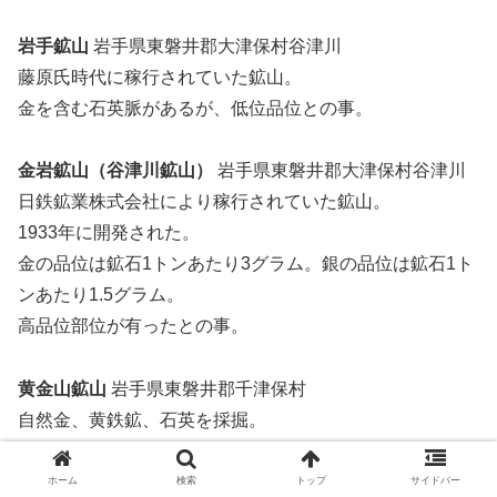
岩手鉱山
岩手県東磐井郡大津保村谷津川
藤原氏時代に稼行されていた鉱山。
金を含む石英脈があるが、低位品位との事。
金岩鉱山（谷津川鉱山）
岩手県東磐井郡大津保村谷津川
日鉄鉱業株式会社により稼行されていた鉱山。
1933年に開発された。
金の品位は鉱石1トンあたり3グラム。銀の品位は鉱石1ト
ンあたり1.5グラム。
高品位部位が有ったとの事。
黄金山鉱山
岩手県東磐井郡千津保村
自然金、黄鉄鉱、石英を採掘。
部分により金の品位は鉱石1トンあたり20グラム。銀の品
位は鉱石1トンあたり2グラム。
ホーム
検索
トップ
サイドバー