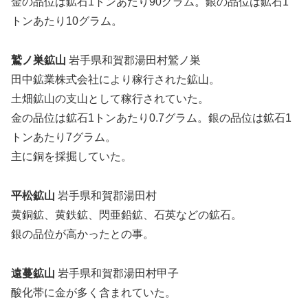
金の品位は鉱石1トンあたり90グラム。銀の品位は鉱石1
トンあたり10グラム。
鷲ノ巣鉱山
岩手県和賀郡湯田村鷲ノ巣
田中鉱業株式会社により稼行された鉱山。
土畑鉱山の支山として稼行されていた。
金の品位は鉱石1トンあたり0.7グラム。銀の品位は鉱石1
トンあたり7グラム。
主に銅を採掘していた。
平松鉱山
岩手県和賀郡湯田村
黄銅鉱、黄鉄鉱、閃亜鉛鉱、石英などの鉱石。
銀の品位が高かったとの事。
遠蔓鉱山
岩手県和賀郡湯田村甲子
酸化帯に金が多く含まれていた。