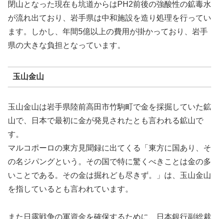
閉山となった現在も坑道からはPH2前後の強酸性の鉱毒水
が流れ出ており、岩手県は中和施設を造り処理を行ってい
ます。しかし、年間5億以上の費用が掛かっており、岩手
県の大きな負担となっています。
玉山金山
玉山金山は岩手県陸前高田市竹駒町で金を採掘していた鉱
山で、日本で最初に金が発見されたとも言われる鉱山で
す。
マルコポーロの東方見聞録に出てくる「東方に国あり、そ
の名ジパングという。その国で特に驚くべきことは金の多
いことである。その金は掘れども尽きず。」は、玉山金山
を指しているとも言われています。
また日露戦争の軍資金を確保するために、日本銀行副総裁