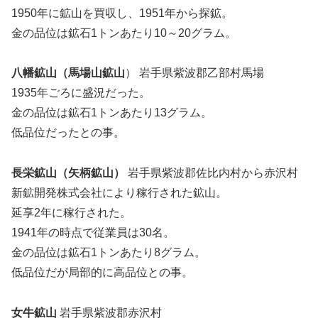
1950年に鉱山を買収し、1951年から探鉱。
金の品位は鉱石1トンあたり10～20グラム。
八幡鉱山（馬場山鉱山
） 岩手県紫波郡乙部村馬場
1935年ごろに盛況だった。
金の品位は鉱石1トンあたり13グラム。
低品位だったとの事。
長栄鉱山（矢柄鉱山）
岩手県紫波郡佐比内村から赤沢村
新鉱開発株式会社により稼行された鉱山。
延享2年に稼行された。
1941年の時点で従業員は30名。
金の品位は鉱石1トンあたり8グラム。
低品位だが局部的に高品位との事。
女牛鉱山
岩手県紫波郡赤沢村