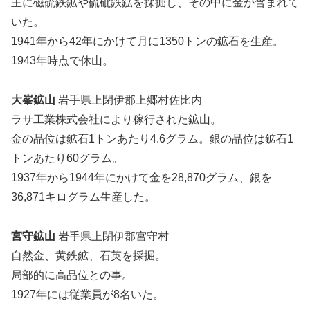
主に磁硫鉄鉱や硫砒鉄鉱を採掘し、その中に金が含まれて
いた。
1941年から42年にかけて月に1350トンの鉱石を生産。
1943年時点で休山。
大峯鉱山
岩手県上閉伊郡上郷村佐比内
ラサ工業株式会社により稼行された鉱山。
金の品位は鉱石1トンあたり4.6グラム。銀の品位は鉱石1
トンあたり60グラム。
1937年から1944年にかけて金を28,870グラム、銀を
36,871キログラム生産した。
宮守鉱山
岩手県上閉伊郡宮守村
自然金、黄鉄鉱、石英を採掘。
局部的に高品位との事。
1927年には従業員が8名いた。