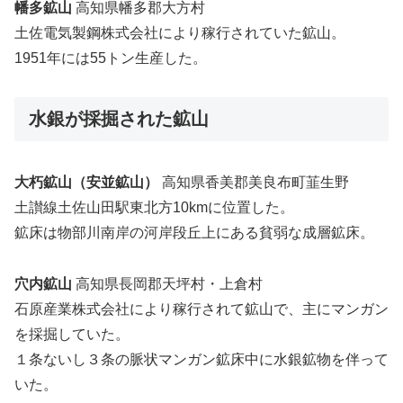
幡多鉱山
高知県幡多郡大方村
土佐電気製鋼株式会社により稼行されていた鉱山。
1951年には55トン生産した。
水銀が採掘された鉱山
大朽鉱山（安並鉱山）
高知県香美郡美良布町韮生野
土讃線土佐山田駅東北方10kmに位置した。
鉱床は物部川南岸の河岸段丘上にある貧弱な成層鉱床。
穴内鉱山
高知県長岡郡天坪村・上倉村
石原産業株式会社により稼行されて鉱山で、主にマンガン
を採掘していた。
１条ないし３条の脈状マンガン鉱床中に水銀鉱物を伴って
いた。