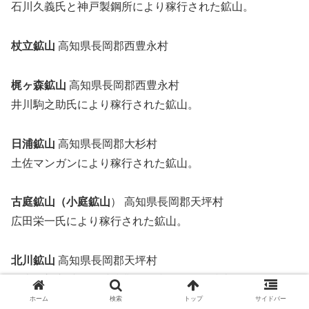
石川久義氏と神戸製鋼所により稼行された鉱山。
杖立鉱山
高知県長岡郡西豊永村
梶ヶ森鉱山
高知県長岡郡西豊永村
井川駒之助氏により稼行された鉱山。
日浦鉱山
高知県長岡郡大杉村
土佐マンガンにより稼行された鉱山。
古庭鉱山（小庭鉱山
） 高知県長岡郡天坪村
広田栄一氏により稼行された鉱山。
北川鉱山
高知県長岡郡天坪村
矢上治郎市氏と三村鉱業より稼行された鉱山。
ホーム
検索
トップ
サイドバー