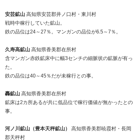
安芸鉱山
高知県安芸郡井ノ口村・東川村
戦時中稼行していた鉱山。
鉄の品位は24～27％。マンガンの品位が6.5～7％。
久寿高鉱山
高知県香美郡在所村
含マンガン赤鉄鉱床中に幅3センチの細脈状の鉱脈が有っ
た。
鉄の品位は40～45％だが未稼行との事。
轟鉱山
高知県香美郡在所村
鉱床は2カ所あるが共に低品位で稼行価値が無かったとの
事。
河ノ川鉱山（豊本天秤鉱山）
高知県香美郡暁霞村・長岡
郡天秤村