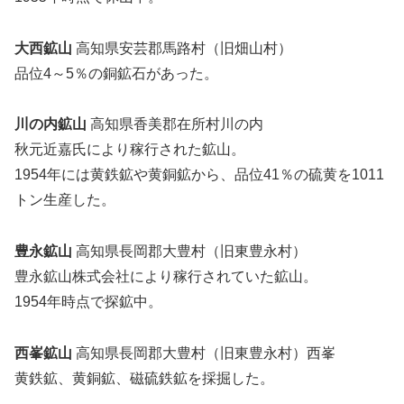
大西鉱山
高知県安芸郡馬路村（旧畑山村）
品位4～5％の銅鉱石があった。
川の内鉱山
高知県香美郡在所村川の内
秋元近嘉氏により稼行された鉱山。
1954年には黄鉄鉱や黄銅鉱から、品位41％の硫黄を1011
トン生産した。
豊永鉱山
高知県長岡郡大豊村（旧東豊永村）
豊永鉱山株式会社により稼行されていた鉱山。
1954年時点で探鉱中。
西峯鉱山
高知県長岡郡大豊村（旧東豊永村）西峯
黄鉄鉱、黄銅鉱、磁硫鉄鉱を採掘した。