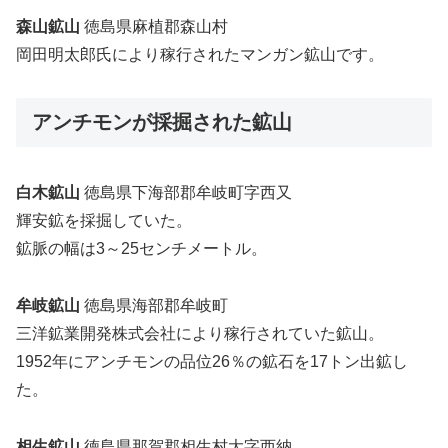
森山鉱山
徳島県麻植郡森山村
岡田明太郎氏により稼行されたマンガン鉱山です。
アンチモンが採掘された鉱山
白木鉱山
徳島県下海部郡牟岐町字西又
輝安鉱を採掘していた。
鉱脈の幅は3～25センチメートル。
牟岐鉱山
徳島県海部郡牟岐町
三洋鉱業開発株式会社により稼行されていた鉱山。
1952年にアンチモンの品位26％の鉱石を17トン出鉱し
た。
相生鉱山
徳島県那賀郡相生村大字西納