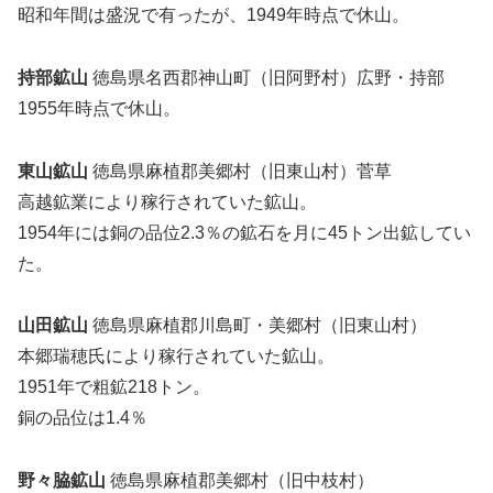
昭和年間は盛況で有ったが、1949年時点で休山。
持部鉱山
徳島県名西郡神山町（旧阿野村）広野・持部
1955年時点で休山。
東山鉱山
徳島県麻植郡美郷村（旧東山村）菅草
高越鉱業により稼行されていた鉱山。
1954年には銅の品位2.3％の鉱石を月に45トン出鉱してい
た。
山田鉱山
徳島県麻植郡川島町・美郷村（旧東山村）
本郷瑞穂氏により稼行されていた鉱山。
1951年で粗鉱218トン。
銅の品位は1.4％
野々脇鉱山
徳島県麻植郡美郷村（旧中枝村）