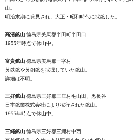
山。
明治末期に発見され、大正・昭和時代に採鉱した。
高清鉱山
徳島県美馬郡半田町半田口
1955年時点で休山中。
富貴鉱山
徳島県美馬郡一字村
黄鉄鉱や黄銅鉱を採掘していた鉱山。
詳細は不明。
三好鉱山
徳島県三好郡三庄村毛山田、黒長谷
日本鉱業株式会社により稼行された鉱山。
1955年時点で休山中。
三繩鉱山
徳島県三好郡三縄村中西