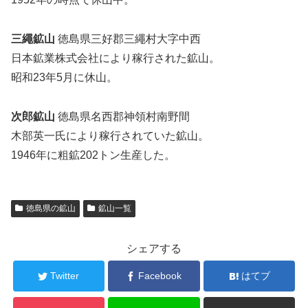
三繩鉱山
徳島県三好郡三繩村大字中西
日本鉱業株式会社により稼行された鉱山。
昭和23年5月に休山。
次郎鉱山
徳島県名西郡神領村南野間
木部英一氏により稼行されていた鉱山。
1946年に粗鉱202トン生産した。
徳島県の鉱山
鉱山一覧
シェアする
Twitter
Facebook
はてブ