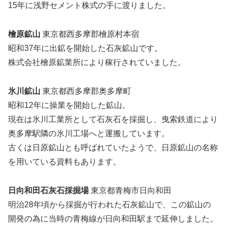
15年に浅野セメント株式の手に渡りました。
檜原鉱山
東京都西多摩郡檜原村本宿
昭和37年に出鉱を開始した石灰鉱山です。
株式会社檜原鉱業所により稼行されていました。
氷川鉱山
東京都西多摩郡奥多摩町
昭和12年に操業を開始した鉱山。
現在は氷川工業所として石灰石を採掘し、曳索鉄道により
奥多摩駅隣の氷川工場へと運搬しています。
古くは日原鉱山とも呼ばれていたようで、日原鉱山の名称
を用いている資料もあります。
日向和田石灰石採掘場
東京都青梅市日向和田
明治28年頃から採掘が行われた石灰鉱山で、この鉱山の
開発の為に当時の青梅線が日向和田駅まで延伸しました。