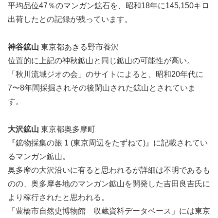
平均品位47％のマンガン鉱石を、昭和18年に145,150キロ
出荷したとの記録が残っています。
神谷鉱山
東京都あきる野市養沢
位置的に上記の神秋鉱山と同じ鉱山の可能性が高い。
「秋川流域ジオの会」のサイトによると、昭和20年代に
7〜8年間採掘されその後閉山された鉱山とされていま
す。
大沢鉱山
東京都奥多摩町
『鉱物採集の旅 1 (東京周辺をたずねて)』に記載されてい
るマンガン鉱山。
奥多摩の大沢沿いに有ると思われるが詳細は不明であるも
のの、奥多摩各地のマンガン鉱山を開発した吉田良吉氏に
より稼行されたと思われる。
「豊橋市自然史博物館 収蔵資料データベース」には東京