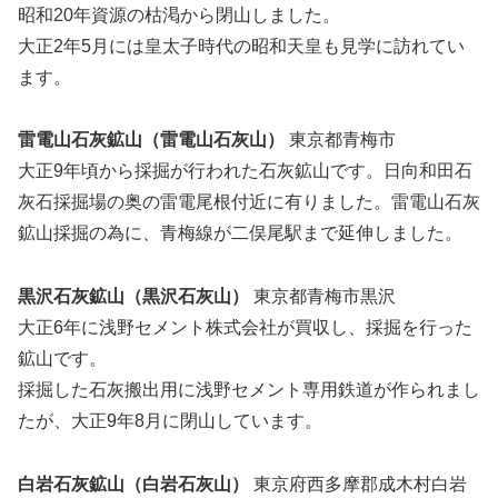
昭和20年資源の枯渇から閉山しました。
大正2年5月には皇太子時代の昭和天皇も見学に訪れてい
ます。
雷電山石灰鉱山（雷電山石灰山）
東京都青梅市
大正9年頃から採掘が行われた石灰鉱山です。日向和田石
灰石採掘場の奥の雷電尾根付近に有りました。雷電山石灰
鉱山採掘の為に、青梅線が二俣尾駅まで延伸しました。
黒沢石灰鉱山（黒沢石灰山）
東京都青梅市黒沢
大正6年に浅野セメント株式会社が買収し、採掘を行った
鉱山です。
採掘した石灰搬出用に浅野セメント専用鉄道が作られまし
たが、大正9年8月に閉山しています。
白岩石灰鉱山（白岩石灰山）
東京府西多摩郡成木村白岩