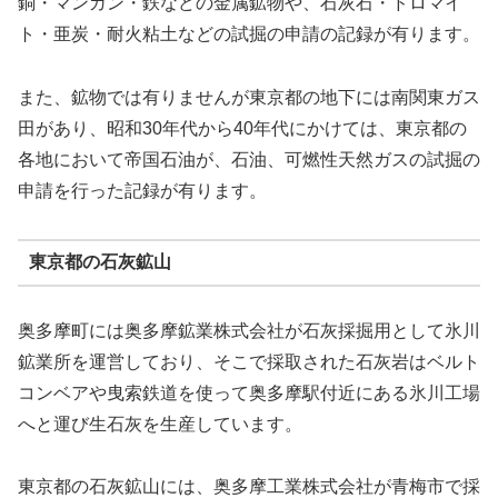
銅・マンガン・鉄などの金属鉱物や、石灰石・ドロマイ
ト・亜炭・耐火粘土などの試掘の申請の記録が有ります。
また、鉱物では有りませんが東京都の地下には南関東ガス
田があり、昭和30年代から40年代にかけては、東京都の
各地において帝国石油が、石油、可燃性天然ガスの試掘の
申請を行った記録が有ります。
東京都の石灰鉱山
奥多摩町には奥多摩鉱業株式会社が石灰採掘用として氷川
鉱業所を運営しており、そこで採取された石灰岩はベルト
コンベアや曳索鉄道を使って奥多摩駅付近にある氷川工場
へと運び生石灰を生産しています。
東京都の石灰鉱山には、奥多摩工業株式会社が青梅市で採