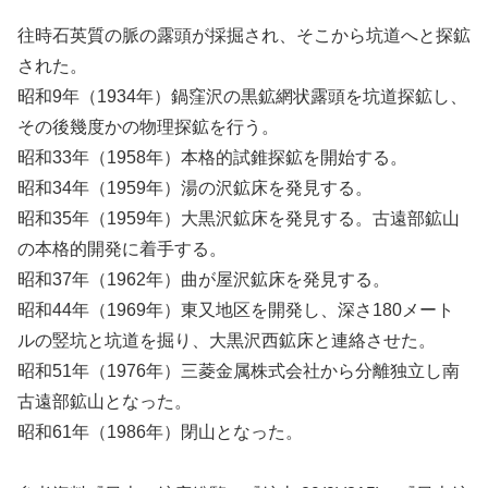
往時石英質の脈の露頭が採掘され、そこから坑道へと探鉱
された。
昭和9年（1934年）鍋窪沢の黒鉱網状露頭を坑道探鉱し、
その後幾度かの物理探鉱を行う。
昭和33年（1958年）本格的試錐探鉱を開始する。
昭和34年（1959年）湯の沢鉱床を発見する。
昭和35年（1959年）大黒沢鉱床を発見する。古遠部鉱山
の本格的開発に着手する。
昭和37年（1962年）曲が屋沢鉱床を発見する。
昭和44年（1969年）東又地区を開発し、深さ180メート
ルの竪坑と坑道を掘り、大黒沢西鉱床と連絡させた。
昭和51年（1976年）三菱金属株式会社から分離独立し南
古遠部鉱山となった。
昭和61年（1986年）閉山となった。