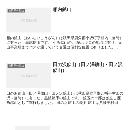
相内鉱山
秋田県の鉱山
相内鉱山（あいないこうざん）は秋田県鹿角郡小坂町字相内（当時）
に有った、黒鉱鉱山です。 小坂鉱山の北西6.5キロの地点に有り、元
山事業所までバスが通っていて交通は便利な位置に有りました。 相
内鉱山の概要 黒鉱、黄鉄鉱、珪鉱等の鉱石を採取し、...
田の沢鉱山（田ノ澤鑛山・田ノ沢
秋田県の鉱山
鉱山）
田の沢鉱山（田ノ澤鑛山・田ノ沢鉱山）は秋田県鹿角郡八幡平村田の
沢（当時）に有った、黒鉱鉱床の鉱山です。 鉱区の一部は独立し鹿
角鉱山として稼行しました。 田の沢鉱山の概要 鉱山は八幡平村田の
沢上流の立又沢に位置し、交通はやや不便でだったとの...