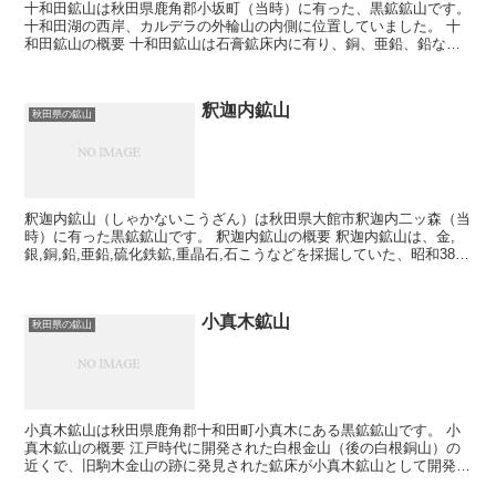
十和田鉱山は秋田県鹿角郡小坂町（当時）に有った、黒鉱鉱山です。
十和田湖の西岸、カルデラの外輪山の内側に位置していました。 十
和田鉱山の概要 十和田鉱山は石膏鉱床内に有り、銅、亜鉛、鉛など
の硫化物を含んでいた。 鉱床には南部鉱床と北部鉱床が...
釈迦内鉱山
秋田県の鉱山
釈迦内鉱山（しゃかないこうざん）は秋田県大館市釈迦内二ッ森（当
時）に有った黒鉱鉱山です。 釈迦内鉱山の概要 釈迦内鉱山は、金,
銀,銅,鉛,亜鉛,硫化鉄鉱,重晶石,石こうなどを採掘していた、昭和38年
操業の新しい黒鉱鉱山です。鉱体は第1鉱体か...
小真木鉱山
秋田県の鉱山
小真木鉱山は秋田県鹿角郡十和田町小真木にある黒鉱鉱山です。 小
真木鉱山の概要 江戸時代に開発された白根金山（後の白根銅山）の
近くで、旧駒木金山の跡に発見された鉱床が小真木鉱山として開発さ
れた。尾去沢銅山の支山として位置したことも有った。 ...