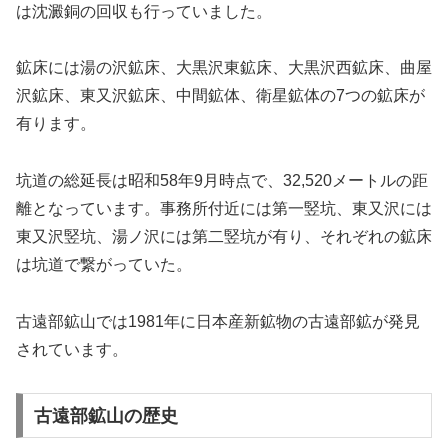
は沈澱銅の回収も行っていました。
鉱床には湯の沢鉱床、大黒沢東鉱床、大黒沢西鉱床、曲屋
沢鉱床、東又沢鉱床、中間鉱体、衛星鉱体の7つの鉱床が
有ります。
坑道の総延長は昭和58年9月時点で、32,520メートルの距
離となっています。事務所付近には第一竪坑、東又沢には
東又沢竪坑、湯ノ沢には第二竪坑が有り、それぞれの鉱床
は坑道で繋がっていた。
古遠部鉱山では1981年に日本産新鉱物の古遠部鉱が発見
されています。
古遠部鉱山の歴史