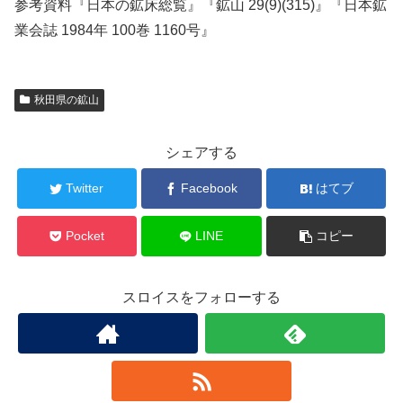
参考資料『日本の鉱床総覧』『鉱山 29(9)(315)』『日本鉱
業会誌 1984年 100巻 1160号』
秋田県の鉱山
シェアする
Twitter
Facebook
はてブ
Pocket
LINE
コピー
スロイスをフォローする