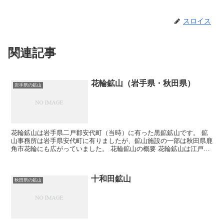
スロイス
関連記事
花輪鉱山（岩手県・秋田県）
岩手県の鉱山
花輪鉱山は岩手県二戸郡安代町（当時）に有った黒鉱鉱山です。 鉱
山事務所は岩手県安代町に有りましたが、鉱山施設の一部は秋田県鹿
角市花輪にも広がっていました。 花輪鉱山の概要 花輪鉱山は江戸時
代から盛岡藩などにより稼行され、外山鉱山や板屋平鉛銅...
十和田鉱山
秋田県の鉱山