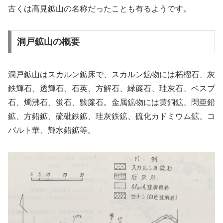
古くは高見鉱山の名称だったことも有るようです。
洞戸鉱山の概要
洞戸鉱山はスカルン鉱床で、スカルン鉱物には柘榴石、灰
鉄輝石、透輝石、石英、方解石、緑簾石、珪灰石、ベスブ
石、燭沸石、蛍石、黝簾石。金属鉱物には黄銅鉱、閃亜鉛
鉱、方鉛鉱、硫砒鉄鉱、珪灰鉄鉱、硫化カドミウム鉱、コ
バルト華、輝水鉛鉱等。