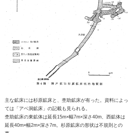
主な鉱床には杉原鉱床と、杢助鉱床が有った。資料によっ
ては「アベ洞鉱床」の記載も見られる。
杢助鉱床の東鉱体は延長15m×幅7m×深さ40m、西鉱体は
延長40m×幅2m×深さ7m。杉原鉱床の形状は不規則との