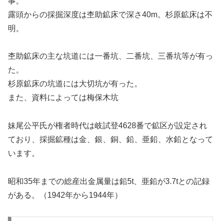
事。
露頭からの採掘深度は杢助鉱床で深さ40m。杉原鉱床は不
明。
杢助鉱床の主な坑道には一番坑、二番坑、三番坑等が有っ
た。
杉原鉱床の坑道には大切坑が有った。
また、資料によっては梅保木坑
妹尾公平氏が権者時代は岐試登4628番で鉱区が設定され
ており、採掘鉱種は金、銀、銅、鉛、亜鉛、水鉛となって
います。
昭和35年までの総産出金属量は鉛5t、亜鉛が3.7tとの記録
がある。（1942年から1944年）