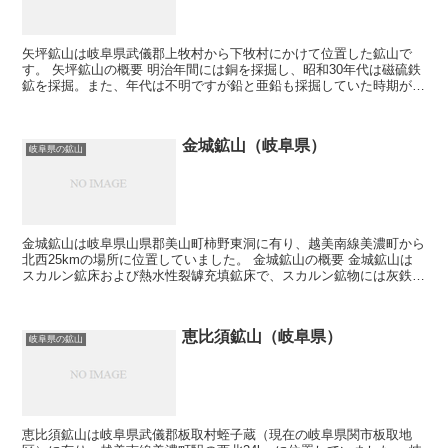
矢坪鉱山は岐阜県武儀郡上牧村から下牧村にかけて位置した鉱山で
す。 矢坪鉱山の概要 明治年間には銅を採掘し、昭和30年代は磁硫鉄
鉱を採掘。また、年代は不明ですが鉛と亜鉛も採掘していた時期が有
るとの事です。 諏訪京子氏が鉱業権者時は、岐試...
金城鉱山（岐阜県）
岐阜県の鉱山
金城鉱山は岐阜県山県郡美山町柿野東洞に有り、越美南線美濃町から
北西25kmの場所に位置していました。 金城鉱山の概要 金城鉱山は
スカルン鉱床および熱水性裂罅充填鉱床で、スカルン鉱物には灰鉄輝
石、柘榴石、透輝石、緑簾石。スカルン中には蛍石、方...
恵比須鉱山（岐阜県）
岐阜県の鉱山
恵比須鉱山は岐阜県武儀郡板取村蛭子蔵（現在の岐阜県関市板取地