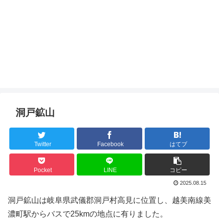
洞戸鉱山
Twitter
Facebook
はてブ
Pocket
LINE
コピー
2025.08.15
洞戸鉱山は岐阜県武儀郡洞戸村高見に位置し、越美南線美
濃町駅からバスで25kmの地点に有りました。