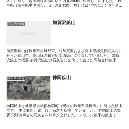
区）に有り、越美南線美濃町駅の西北24kmに位置していました。 岐
阜県（岐阜県中津川市、旧：恵那郡蛭川村）には非常によく似た名前
の、恵比寿鉱山が有り、そちらはタングステン及び...
加賀沢鉱山
富山県の鉱山
加賀沢鉱山は岐阜県吉城郡宮川村加賀沢および富山県婦負郡細入村に
有った鉱山で、高山線の猪谷駅南西5kmに位置していました。 加賀
沢鉱山の概要 加賀沢鉱山は石灰岩に交代して生じた高熱交代鉱床
で、レンズ状の交代が分布した鉱山です。主な鉱物には磁鉄...
神岡鉱山
岐阜県の鉱山
神岡鉱山は岐阜県吉城郡神岡町（現在の岐阜県飛騨市）に有った鉱山
です。 主に亜鉛、鉛、銀、石灰を採掘していました。 神岡鉱山の概
要 飛騨片麻岩の石灰岩を熱水が交代した、スカルン鉱床の鉱山で
す。 主な鉱床には栃洞鉱床、円山鉱床、茂住鉱床が有りま...