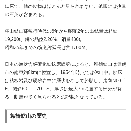
鉱床で、他の鉱物はほとんど見られまない。鉱脈には少量
の石英が含まれる。
横山鉱山部稼行時代の6年から昭和2年の出鉱量は粗鉱
19,200t、銅の品位2.20%、銅量430t。
昭和35年までの坑道総延長は約1700m。
日本の層状含銅硫化鉄鉱床総覧によると、舞鶴鉱山は舞鶴
市の南東約8kmに位置し、1954年時点では休山中。鉱床
は粘板岩及び硬砂岩中に層状をなして胚胎し、走向N60゜
E、傾斜60゜～70゜S。厚さは最大7mに達する部分が有
る。断層が多く見られるとの記載となっている。
舞鶴鉱山の歴史