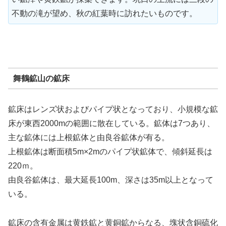
不動の滝が望め、秋の紅葉時に訪れたいものです。
舞鶴鉱山の鉱床
鉱床はレンズ状およびパイプ状となっており、小規模な鉱
床が東西2000mの範囲に散在している。鉱体は7つあり、
主な鉱体には上根鉱体と由良谷鉱体が有る。
上根鉱体は断面積5m×2mのパイプ状鉱体で、傾斜延長は
220ｍ。
由良谷鉱体は、最大延長100m、深さは35m以上となって
いる。
鉱床の含有金属は黄鉄鉱と黄銅鉱からなる、塊状含銅硫化