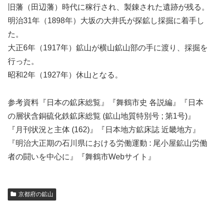
旧藩（田辺藩）時代に稼行され、製錬された遺跡が残る。
明治31年（1898年）大坂の大井氏が探鉱し採掘に着手し
た。
大正6年（1917年）鉱山が横山鉱山部の手に渡り、採掘を
行った。
昭和2年（1927年）休山となる。
参考資料『日本の鉱床総覧』『舞鶴市史 各説編』『日本
の層状含銅硫化鉄鉱床総覧 (鉱山地質特別号 ; 第1号)』
『月刊状況と主体 (162)』『日本地方鉱床誌 近畿地方』
『明治大正期の石川県における労働運動 : 尾小屋鉱山労働
者の闘いを中心に』『舞鶴市Webサイト』
京都府の鉱山