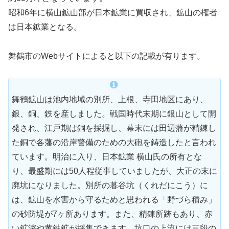
昭和6年に横山鉱山部が日本鉱業に買収され、鉱山の権者
は日本鉱業となる。
舞鶴市のWebサイトによると以下の記載が有ります。
舞鶴鉱山は池内地域の別所、上根、寺田地区にあり、
銀、銅、鉄を産しました。戦国時代末期に銀山として開
発され、江戸期は銅を採掘し、幕末には田辺藩が精錬し
た銅で各藩の沿岸警備のための大砲を鋳造したと言われ
ています。明治に入り、日本鉱業 横山氏の所有とな
り、最盛期には50人程従事していましたが、大正の末に
廃坑になりました。別所の暮谷坑（くれだにこう）に
は、鉱山を水害から守るためと思われる「野づら積み」
の砂防堤が7ヶ所あります。また、精錬所跡もあり、赤
い鉱滓や黄鉄鉱が採集できます。坑口の上流には三段の