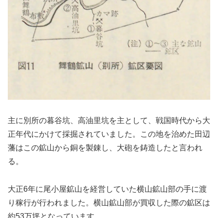
主に別所の暮谷坑、高油里坑を主として、戦国時代から大
正年代にかけて採掘されていました。この地を治めた田辺
藩はこの鉱山から銅を製錬し、大砲を鋳造したと言われ
る。
大正6年に尾小屋鉱山を経営していた横山鉱山部の手に渡
り稼行が行われました。横山鉱山部が買収した際の鉱区は
約53万坪となっています。