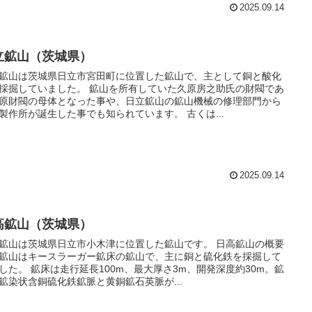
2025.09.14
立鉱山（茨城県）
鉱山は茨城県日立市宮田町に位置した鉱山で、主として銅と酸化
採掘していました。 鉱山を所有していた久原房之助氏の財閥であ
原財閥の母体となった事や、日立鉱山の鉱山機械の修理部門から
日立製作所が誕生した事でも知られています。 古くは...
2025.09.14
高鉱山（茨城県）
鉱山は茨城県日立市小木津に位置した鉱山です。 日高鉱山の概要
鉱山はキースラーガー鉱床の鉱山で、主に銅と硫化鉄を採掘して
100m、最大厚さ3m、開発深度約30m。鉱
鉱染状含銅硫化鉄鉱脈と黄銅鉱石英脈が...