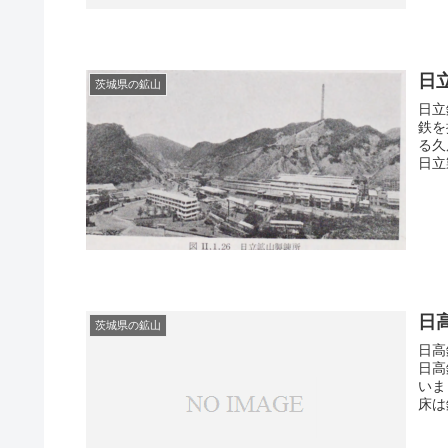
日
茨城県の鉱山
日立
鉄を
る久
日
茨城県の鉱山
日高
日高
いました。 鉱床は走行延長
床は