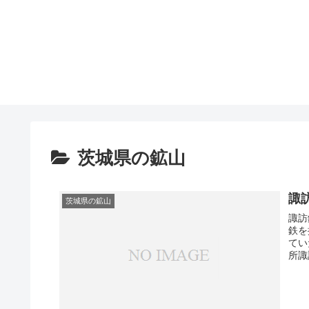
茨城県の鉱山
諏
茨城県の鉱山
諏訪
鉄を
てい