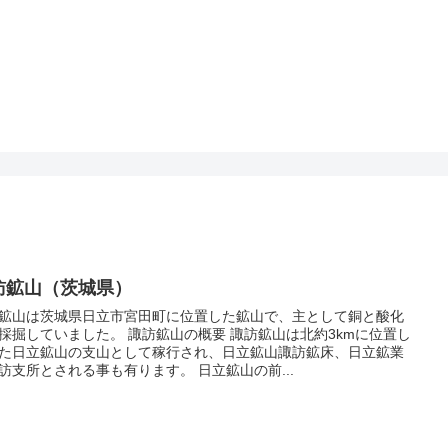
訪鉱山（茨城県）
鉱山は茨城県日立市宮田町に位置した鉱山で、主として銅と酸化
採掘していました。 諏訪鉱山の概要 諏訪鉱山は北約3kmに位置し
た日立鉱山の支山として稼行され、日立鉱山諏訪鉱床、日立鉱業
所諏訪支所とされる事も有ります。 日立鉱山の前...