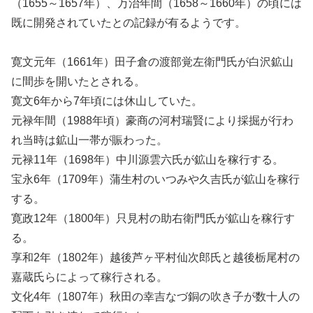
（1655～1657年）、万治年間（1658～1660年）の頃には
既に開発されていたとの記録が有るようです。
寛文元年（1661年）田子倉の渡部覚左衛門氏が白沢鉱山
に間歩を開いたとされる。
寛文6年から7年頃には休山していた。
元禄年間（1988年頃）豪商の河村瑞賢により採掘が行わ
れ当時は鉱山一帯が賑わった。
元禄11年（1698年）中川源雲六氏が鉱山を稼行する。
宝永6年（1709年）蒲生村のいつみや久吉氏が鉱山を稼行
する。
寛政12年（1800年）只見村の助右衛門氏が鉱山を稼行す
る。
享和2年（1802年）越後芦ヶ平村仙次郎氏と越後栃尾村の
嘉蔵氏らによって稼行される。
文化4年（1807年）秋田の幸吉なづ銅の吹き子が数十人の