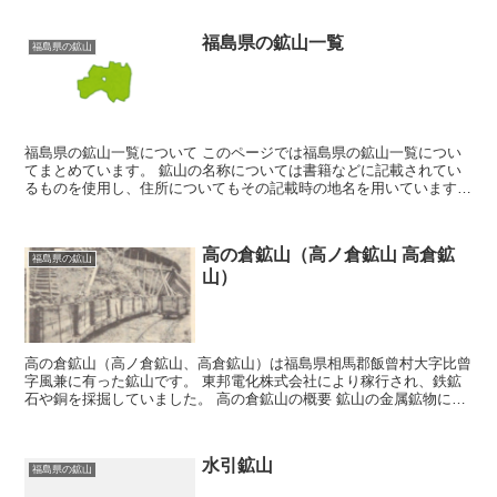
福島県の鉱山一覧
福島県の鉱山
福島県の鉱山一覧について このページでは福島県の鉱山一覧につい
てまとめています。 鉱山の名称については書籍などに記載されてい
るものを使用し、住所についてもその記載時の地名を用いています。
そのため現在の住所とは違う場合が有ります。 鉱山につ...
高の倉鉱山（高ノ倉鉱山 高倉鉱
福島県の鉱山
山）
高の倉鉱山（高ノ倉鉱山、高倉鉱山）は福島県相馬郡飯曾村大字比曾
字風兼に有った鉱山です。 東邦電化株式会社により稼行され、鉄鉱
石や銅を採掘していました。 高の倉鉱山の概要 鉱山の金属鉱物に
は、磁鉄鉱、黄銅鉱、磁硫鉄鉱、孔雀石、珪孔雀石、褐鉄鉱...
水引鉱山
福島県の鉱山