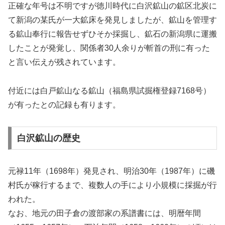
正確な年号は不明ですが徳川時代に白沢鉱山の鉱区北炭に
て新潟の某氏が一大鉱床を発見しましたが、鉱山を管理す
る鉱山奉行に報告せずひそか採掘し、鉱石の新潟県に運搬
したことが発覚し、関係者30人余りが斬首の刑に有った
と言い伝えが残されています。
付近には白戸鉱山なる鉱山（福島県試掘権登録7168号）
が有ったとの記録も有ります。
白沢鉱山の歴史
元禄11年（1698年）発見され、明治30年（1987年）に磯
村氏が稼行するまで、複数人の手により小規模に採掘が行
われた。
なお、地元の田子倉の渡部家の系譜書には、明暦年間