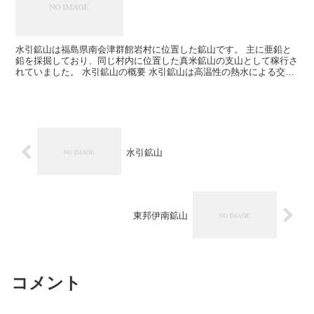
水引鉱山は福島県南会津群館岩村に位置した鉱山です。 主に亜鉛と
鉛を採掘しており、同じ村内に位置した真米鉱山の支山として稼行さ
れていました。 水引鉱山の概要 水引鉱山は高温性の熱水による交代
鉱床の鉱山です。 スカルン鉱物には珪灰石、柘榴石。 ...
水引鉱山
東邦伊南鉱山
コメント