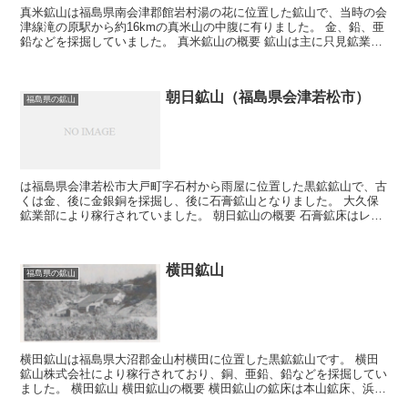
真米鉱山は福島県南会津郡館岩村湯の花に位置した鉱山で、当時の会
津線滝の原駅から約16kmの真米山の中腹に有りました。 金、鉛、亜
鉛などを採掘していました。 真米鉱山の概要 鉱山は主に只見鉱業株
式会社により採掘されていました。 鉱区番号は...
朝日鉱山（福島県会津若松市）
福島県の鉱山
は福島県会津若松市大戸町字石村から雨屋に位置した黒鉱鉱山で、古
くは金、後に金銀銅を採掘し、後に石膏鉱山となりました。 大久保
鉱業部により稼行されていました。 朝日鉱山の概要 石膏鉱床はレン
ズ状の鉱体で、長さ350m、幅100m、厚さ60mの...
横田鉱山
福島県の鉱山
横田鉱山は福島県大沼郡金山村横田に位置した黒鉱鉱山です。 横田
鉱山株式会社により稼行されており、銅、亜鉛、鉛などを採掘してい
ました。 横田鉱山 横田鉱山の概要 横田鉱山の鉱床は本山鉱床、浜子
鉱床、鈍子鉱床が有りました。 本山鉱...