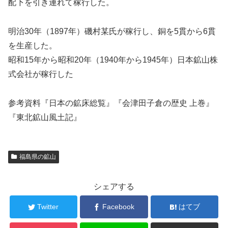
配下を引き連れて稼行した。
明治30年（1897年）磯村某氏が稼行し、銅を5貫から6貫
を生産した。
昭和15年から昭和20年（1940年から1945年）日本鉱山株
式会社が稼行した
参考資料『日本の鉱床総覧』『会津田子倉の歴史 上巻』
『東北鉱山風土記』
福島県の鉱山
シェアする
Twitter
Facebook
はてブ