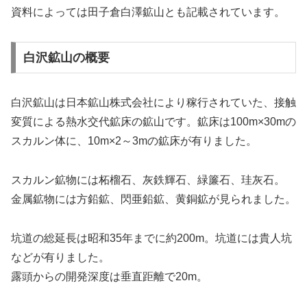
資料によっては田子倉白澤鉱山とも記載されています。
白沢鉱山の概要
白沢鉱山は日本鉱山株式会社により稼行されていた、接触
変質による熱水交代鉱床の鉱山です。鉱床は100m×30mの
スカルン体に、10m×2～3mの鉱床が有りました。
スカルン鉱物には柘榴石、灰鉄輝石、緑簾石、珪灰石。
金属鉱物には方鉛鉱、閃亜鉛鉱、黄銅鉱が見られました。
坑道の総延長は昭和35年までに約200m。坑道には貴人坑
などが有りました。
露頭からの開発深度は垂直距離で20m。