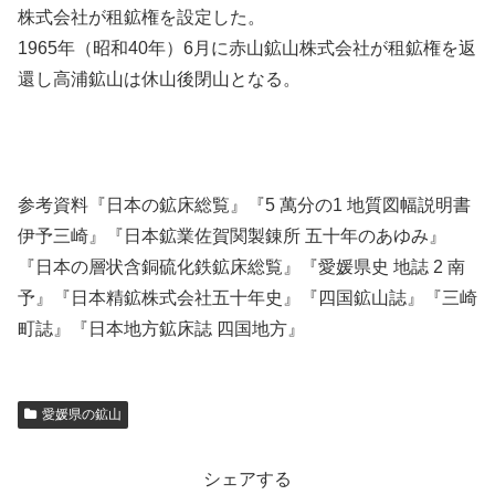
株式会社が租鉱権を設定した。
1965年（昭和40年）6月に赤山鉱山株式会社が租鉱権を返
還し高浦鉱山は休山後閉山となる。
参考資料『日本の鉱床総覧』『5 萬分の1 地質図幅説明書
伊予三崎』『日本鉱業佐賀関製錬所 五十年のあゆみ』
『日本の層状含銅硫化鉄鉱床総覧』『愛媛県史 地誌 2 南
予』『日本精鉱株式会社五十年史』『四国鉱山誌』『三崎
町誌』『日本地方鉱床誌 四国地方』
愛媛県の鉱山
シェアする