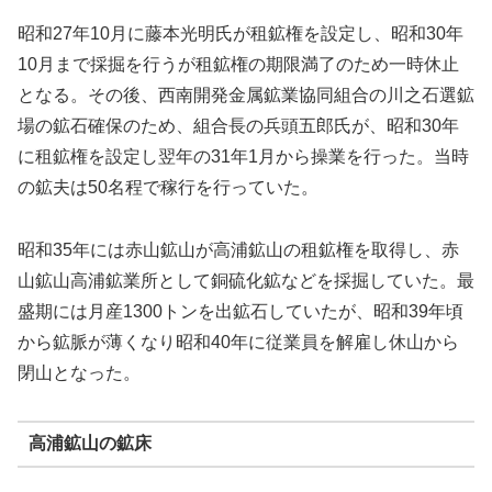
昭和27年10月に藤本光明氏が租鉱権を設定し、昭和30年
10月まで採掘を行うが租鉱権の期限満了のため一時休止
となる。その後、西南開発金属鉱業協同組合の川之石選鉱
場の鉱石確保のため、組合長の兵頭五郎氏が、昭和30年
に租鉱権を設定し翌年の31年1月から操業を行った。当時
の鉱夫は50名程で稼行を行っていた。
昭和35年には赤山鉱山が高浦鉱山の租鉱権を取得し、赤
山鉱山高浦鉱業所として銅硫化鉱などを採掘していた。最
盛期には月産1300トンを出鉱石していたが、昭和39年頃
から鉱脈が薄くなり昭和40年に従業員を解雇し休山から
閉山となった。
高浦鉱山の鉱床