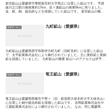
新宮鉱山は愛媛県宇摩郡新宮村大字馬立に位置した鉱山です。 予讃
線川之江駅の南南東約17km、佐々連鉱山の南東8kmに有りました。
金、銀、銅、硫化鉄などを採掘していた鉱山です。 新宮鉱山の概要
新宮鉱山の発見時期は不明ですが、元禄鋪...
九町鉱山（愛媛県）
愛媛県の鉱山
九町鉱山は愛媛県西宇和郡伊方町九町（旧町見村）に位置した鉱山
で、太平鉱業株式会社により稼行されていました。主に黄鉄鉱と黄銅
鉱を採掘していました。 九町鉱山の概要 鉱山へのアクセスは伊予本
線八幡浜駅から、川之石町を経由した西方約20km。もし...
竜王鉱山（愛媛県）
愛媛県の鉱山
竜王鉱山は愛媛県西條市千野々（旧：新居郡大保木村大字大保木山）
に位置した銅や硫化鉄鉱を採掘した鉱山です。 吉岡鉱業株式会社や
三菱鉱業株式会社により稼行されていました。 なお、同じ愛媛県に
かつて竜王鉱山と呼ばれたマンガン鉱山も有ったとの事です...