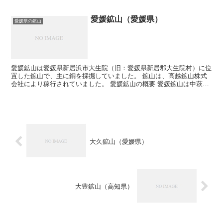
愛媛鉱山（愛媛県）
愛媛県の鉱山
愛媛鉱山は愛媛県新居浜市大生院（旧：愛媛県新居郡大生院村）に位
置した鉱山で、主に銅を採掘していました。 鉱山は、高越鉱山株式
会社により稼行されていました。 愛媛鉱山の概要 愛媛鉱山は中萩駅
の南方8kmの、標高800m付近に位置していまし...
大久鉱山（愛媛県）
大豊鉱山（高知県）