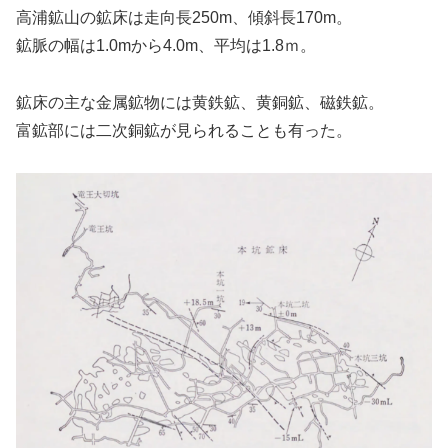
高浦鉱山の鉱床は走向長250m、傾斜長170m。
鉱脈の幅は1.0mから4.0m、平均は1.8ｍ。
鉱床の主な金属鉱物には黄鉄鉱、黄銅鉱、磁鉄鉱。
富鉱部には二次銅鉱が見られることも有った。