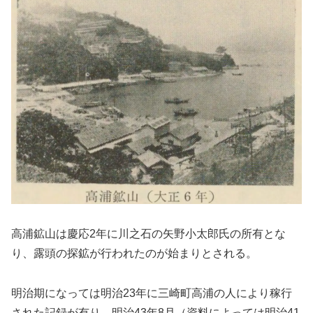
高浦鉱山は慶応2年に川之石の矢野小太郎氏の所有とな
り、露頭の探鉱が行われたのが始まりとされる。
明治期になっては明治23年に三崎町高浦の人により稼行
された記録が有り、明治43年8月（資料によっては明治41