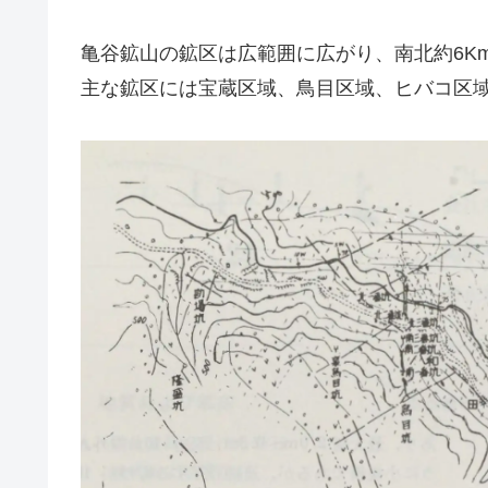
亀谷鉱山の鉱区は広範囲に広がり、南北約6Km
主な鉱区には宝蔵区域、鳥目区域、ヒバコ区