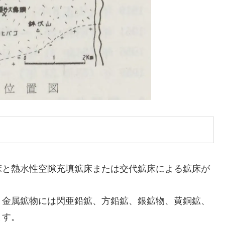
床と熱水性空隙充填鉱床または交代鉱床による鉱床が
。金属鉱物には閃亜鉛鉱、方鉛鉱、銀鉱物、黄銅鉱、
ます。