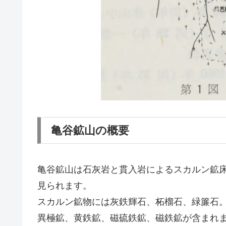
亀谷鉱山の概要
亀谷鉱山は石灰岩と貫入岩によるスカルン鉱
見られます。
スカルン鉱物には灰鉄輝石、柘榴石、緑簾石
異極鉱、黄鉄鉱、磁硫鉄鉱、磁鉄鉱が含まれ