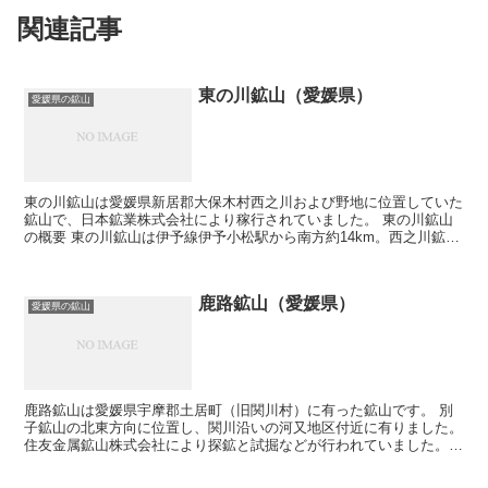
関連記事
東の川鉱山（愛媛県）
愛媛県の鉱山
東の川鉱山は愛媛県新居郡大保木村西之川および野地に位置していた
鉱山で、日本鉱業株式会社により稼行されていました。 東の川鉱山
の概要 東の川鉱山は伊予線伊予小松駅から南方約14km。西之川鉱山
の東方約2km。 鉱床は緑泥片岩中の層状含銅...
鹿路鉱山（愛媛県）
愛媛県の鉱山
鹿路鉱山は愛媛県宇摩郡土居町（旧関川村）に有った鉱山です。 別
子鉱山の北東方向に位置し、関川沿いの河又地区付近に有りました。
住友金属鉱山株式会社により探鉱と試掘などが行われていました。
鉱山名は、鹿路とかいて「ろくろ」と読みます。 ...