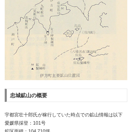
忠城鉱山の概要
宇都宮壮十郎氏が稼行していた時点での鉱山情報は以下
愛媛県採登：101号
鉱区面積：104,710坪