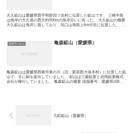
大久鉱山は愛媛県西宇和郡四ツ浜村に位置した鉱山です。 三崎半島
は南岸の大久港の西方約500mの海岸沿いに有った。 大久鉱山の概要
大久鉱山は海岸に面しており、坑口は海面上6m付近に位置した。 採
掘された鉱石は、坑口下方の海岸から船積みされて...
亀森鉱山（愛媛県）
愛媛県の鉱山
亀森鉱山は愛媛県西條市東の川（旧：新居郡大保木村）に位置した鉱
山で、主に銅を産出していました。 鉱山は三菱鉱業と吉岡鉱業株式
会社が稼行していました。 亀森鉱山の概要 採掘番号：愛媛県108号
採掘鉱種：金、銀、硫化鉄鉱 鉱床は走向長1...
九町鉱山（愛媛県）