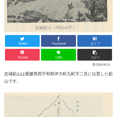
Twitter
Facebook
はてブ
Pocket
LINE
コピー
2026.06.21
忠城鉱山は愛媛県西宇和郡伊方町九町字二見に位置した鉱
山です。