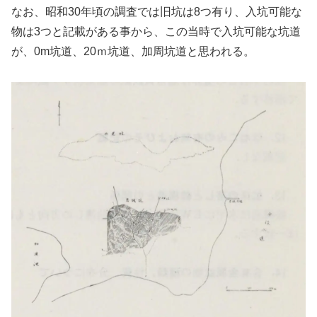
なお、昭和30年頃の調査では旧坑は8つ有り、入坑可能な
物は3つと記載がある事から、この当時で入坑可能な坑道
が、0m坑道、20ｍ坑道、加周坑道と思われる。