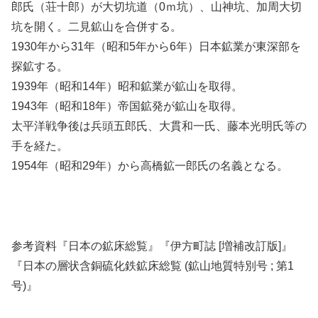
郎氏（荘十郎）が大切坑道（0ｍ坑）、山神坑、加周大切
坑を開く。二見鉱山を合併する。
1930年から31年（昭和5年から6年）日本鉱業が東深部を
探鉱する。
1939年（昭和14年）昭和鉱業が鉱山を取得。
1943年（昭和18年）帝国鉱発が鉱山を取得。
太平洋戦争後は兵頭五郎氏、大貫和一氏、藤本光明氏等の
手を経た。
1954年（昭和29年）から高橋鉱一郎氏の名義となる。
参考資料『日本の鉱床総覧』『伊方町誌 [増補改訂版]』
『日本の層状含銅硫化鉄鉱床総覧 (鉱山地質特別号 ; 第1
号)』