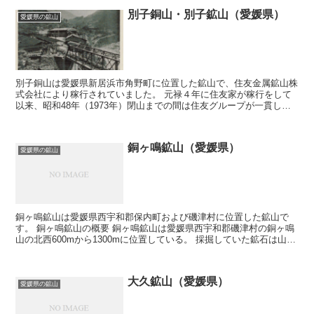
別子銅山・別子鉱山（愛媛県）
愛媛県の鉱山
別子銅山は愛媛県新居浜市角野町に位置した鉱山で、住友金属鉱山株
式会社により稼行されていました。 元禄４年に住友家が稼行をして
以来、昭和48年（1973年）閉山までの間は住友グループが一貫して
経営を行っていました。 閉山までの間の銅の産出量...
銅ヶ鳴鉱山（愛媛県）
愛媛県の鉱山
銅ヶ鳴鉱山は愛媛県西宇和郡保内町および磯津村に位置した鉱山で
す。 銅ヶ鳴鉱山の概要 銅ヶ鳴鉱山は愛媛県西宇和郡磯津村の銅ヶ鳴
山の北西600mから1300mに位置している。 採掘していた鉱石は山元
より木馬道にて自動車道路まで運搬していた。 ...
大久鉱山（愛媛県）
愛媛県の鉱山