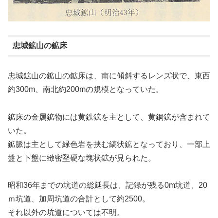
忠城鉱山の鉱床
忠城鉱山の鉱山の鉱床は、南に傾斜するレンズ状で、東西
約300m、南北約200mの規模となっていた。
鉱床の金属鉱物には黄鉄鉱を主として、黄銅鉱が含まれて
いた。
鉱脈は主として緑色岩を挟む縞状鉱となっており、一部上
盤と下盤に緻密堅硬な塊状鉱が見られた。
昭和36年までの坑道の総延長は、記録が残る0m坑道、20
ｍ坑道、加周坑道の合計として約2500。
それ以外の坑道については不明。