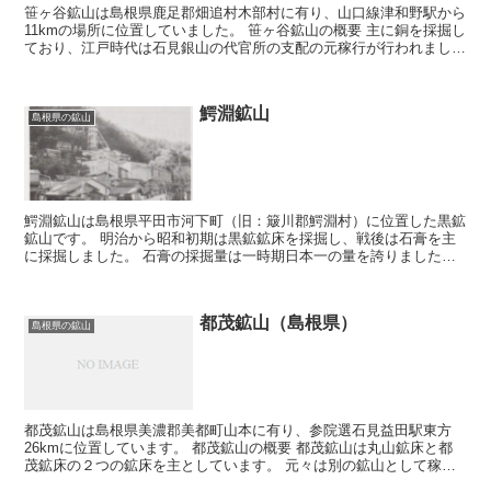
笹ヶ谷鉱山は島根県鹿足郡畑追村木部村に有り、山口線津和野駅から
11kmの場所に位置していました。 笹ヶ谷鉱山の概要 主に銅を採掘し
ており、江戸時代は石見銀山の代官所の支配の元稼行が行われまし
た。 銅と共に採掘された硫砒鉄鉱からの砒素を用いて...
鰐淵鉱山
島根県の鉱山
鰐淵鉱山は島根県平田市河下町（旧：簸川郡鰐淵村）に位置した黒鉱
鉱山です。 明治から昭和初期は黒鉱鉱床を採掘し、戦後は石膏を主
に採掘しました。 石膏の採掘量は一時期日本一の量を誇りました。
昭和鉱業株式会社が稼行していました。 鉱山事務所は...
都茂鉱山（島根県）
島根県の鉱山
都茂鉱山は島根県美濃郡美都町山本に有り、参院選石見益田駅東方
26kmに位置しています。 都茂鉱山の概要 都茂鉱山は丸山鉱床と都
茂鉱床の２つの鉱床を主としています。 元々は別の鉱山として稼行
されていましたが、協和鉱業が都茂鉱床と丸山鉱床を合併...