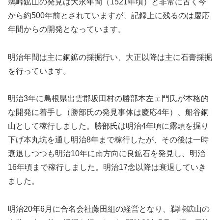
鵜峠鉱山の発見は大永年間（1521年頃）と非常に古く今
から約500年前とされていますが、記録上に残るのは慶応
年間からの開発となっています。
明治年間は主に銅鉱の採掘行い、大正以降は主に石膏採掘
を行っています。
明治3年に島根県出雲郡坂田村の勝部本左ェ門氏が本格的
な開発に着手し（勝部氏の発見事体は慶応4年）、船谷銅
山として稼行しました。勝部氏は明治4年頃に露頭を掘り
下げ本丸坑を通し明治8年まで稼行したが、その後は一時
衰退しつつも明治10年に南方向に良鉱石を発見し、明治
16年頃まで稼行しました。明治17念以降は衰退していき
ました。
明治20年6月に合名会社藤田組の経営となり、鵜峠鉱山の