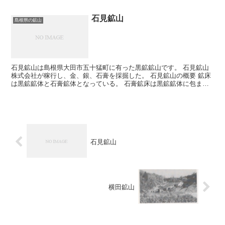
石見鉱山
島根県の鉱山
石見鉱山は島根県大田市五十猛町に有った黒鉱鉱山です。 石見鉱山
株式会社が稼行し、金、銀、石膏を採掘した。 石見鉱山の概要 鉱床
は黒鉱鉱体と石膏鉱体となっている。 石膏鉱床は黒鉱鉱体に包まれ
て存在し、厚さが約20mのレンズ状鉱体となっていた。...
石見鉱山
横田鉱山