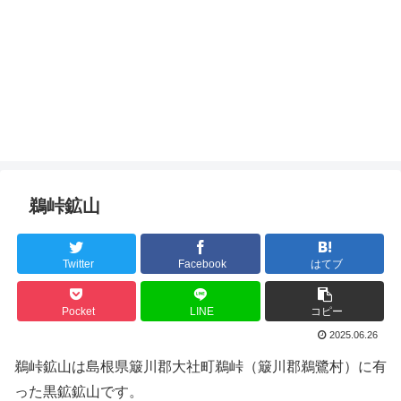
鵜峠鉱山
Twitter
Facebook
はてブ
Pocket
LINE
コピー
2025.06.26
鵜峠鉱山は島根県簸川郡大社町鵜峠（簸川郡鵜鷺村）に有
った黒鉱鉱山です。