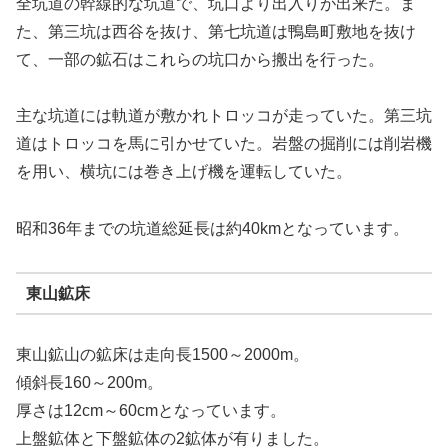
全坑道の幹線的な坑道で、坑口より出入りが出来た。ま
た、第三坑は西谷を抜け、第七坑道は鴨島町敷地を抜け
て、一部の鉱石はこれらの坑口から搬出を行った。
主な坑道には軌道が敷かれトロッコが走っていた。第三坑
道はトロッコを馬に引かせていた。岩盤の掘削には削岩機
を用い、横坑には巻き上げ機を運転していた。
昭和36年までの坑道総延長は約40kmとなっています。
東山鉱床
東山鉱山の鉱床は走向長1500～2000m。
傾斜長160～200m。
厚さは12cm～60cmとなっています。
上盤鉱体と下盤鉱体の2鉱体が有りました。