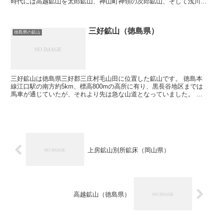
時代には高越鉱山を太郎鉱山、神山町神領の次郎鉱山、そして浅川鉱
山を三郎鉱山と称し、三大鉱山として採掘されていま...
三好鉱山（徳島県）
徳島県の鉱山
三好鉱山は徳島県三好郡三庄村毛山田に位置した鉱山です。 徳島本
線江口駅の南方約5km、標高800mの高所に有り、黒長谷地区までは
馬車が通じていたが、それより先は急な山道となっていました。 三
好鉱山は主に銅を採掘していました。 三好鉱山の概...
上房鉱山別所鉱床（岡山県）
高越鉱山（徳島県）