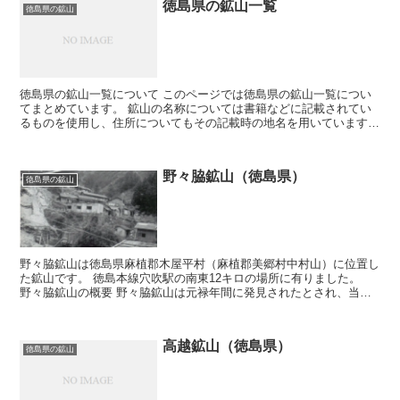
徳島県の鉱山一覧
徳島県の鉱山
徳島県の鉱山一覧について このページでは徳島県の鉱山一覧につい
てまとめています。 鉱山の名称については書籍などに記載されてい
るものを使用し、住所についてもその記載時の地名を用いています。
そのため現在の住所とは違う場合が有ります。 鉱山につ...
野々脇鉱山（徳島県）
徳島県の鉱山
野々脇鉱山は徳島県麻植郡木屋平村（麻植郡美郷村中村山）に位置し
た鉱山です。 徳島本線穴吹駅の南東12キロの場所に有りました。
野々脇鉱山の概要 野々脇鉱山は元禄年間に発見されたとされ、当時
は『三郎鉱山』（資料によっては四郎鉱山）と呼ばれ...
高越鉱山（徳島県）
徳島県の鉱山