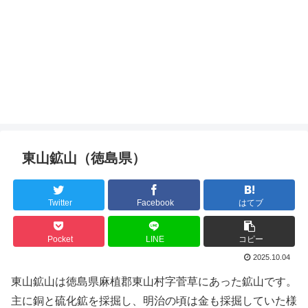
東山鉱山（徳島県）
Twitter
Facebook
はてブ
Pocket
LINE
コピー
2025.10.04
東山鉱山は徳島県麻植郡東山村字菅草にあった鉱山です。
主に銅と硫化鉱を採掘し、明治の頃は金も採掘していた様