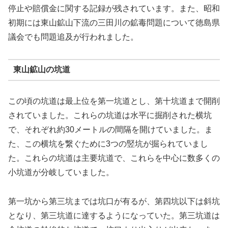
停止や賠償金に関する記録が残されています。また、昭和
初期には東山鉱山下流の三田川の鉱毒問題について徳島県
議会でも問題追及が行われました。
東山鉱山の坑道
この頃の坑道は最上位を第一坑道とし、第十坑道まで開削
されていました。これらの坑道は水平に掘削された横坑
で、それぞれ約30メートルの間隔を開けていました。ま
た、この横坑を繋ぐために3つの竪坑が掘られていまし
た。これらの坑道は主要坑道で、これらを中心に数多くの
小坑道が分岐していました。
第一坑から第三坑までは坑口が有るが、第四坑以下は斜坑
となり、第三坑道に達するようになっていた。第三坑道は