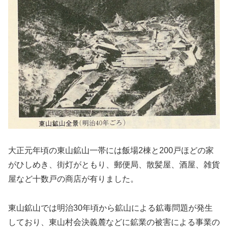
大正元年頃の東山鉱山一帯には飯場2棟と200戸ほどの家
がひしめき、街灯がともり、郵便局、散髪屋、酒屋、雑貨
屋など十数戸の商店が有りました。
東山鉱山では明治30年頃から鉱山による鉱毒問題が発生
しており、東山村会決義麓などに鉱業の被害による事業の