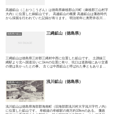
高越鉱山（こおつこうざん）は徳島県麻植郡山川町（麻植郡三山村字
大内）に位置した銅鉱山です。 高越鉱山の概要 高越鉱山は藩政時代
から採掘を行われていた記録が有ります。 明治初年に奥野井谷川流
域で、優秀な鉱床の露頭が発見され、明治29年頃か...
三縄鉱山（徳島県）
徳島県の鉱山
三縄鉱山は徳島県三好郡三縄村中西に位置した鉱山です。 土讃線三
縄駅より北へ国道沿いに1kmの位置に有り、坑口は道路端にあり交通
の便は良かったとの事。 古くは中西鉱山と呼ばれた事ともありま
す。 三縄鉱山は主に銅と硫化鉄を採掘していました。慶...
浅川鉱山（徳島県）
徳島県の鉱山
浅川鉱山は徳島県海部郡海南町（旧海部郡浅川村大字浅川字竹ノ内）
に位置した鉱山です。 牟岐線の牟岐駅の南方約10kmのある。 藩政