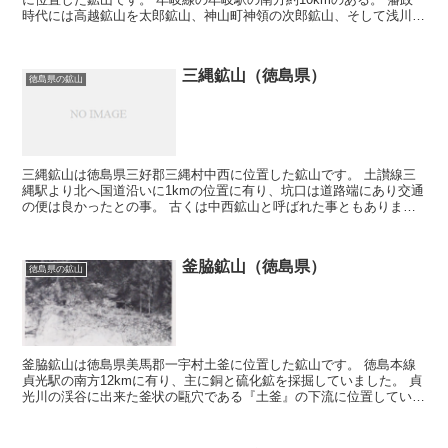
時代には高越鉱山を太郎鉱山、神山町神領の次郎鉱山、そして浅川鉱
山を三郎鉱山と称し、三大鉱山として採掘されていま...
三縄鉱山（徳島県）
徳島県の鉱山
三縄鉱山は徳島県三好郡三縄村中西に位置した鉱山です。 土讃線三
縄駅より北へ国道沿いに1kmの位置に有り、坑口は道路端にあり交通
の便は良かったとの事。 古くは中西鉱山と呼ばれた事ともありま
す。 三縄鉱山は主に銅と硫化鉄を採掘していました。慶...
釜脇鉱山（徳島県）
徳島県の鉱山
釜脇鉱山は徳島県美馬郡一宇村土釜に位置した鉱山です。 徳島本線
貞光駅の南方12kmに有り、主に銅と硫化鉱を採掘していました。 貞
光川の渓谷に出来た釜状の甌穴である『土釜』の下流に位置していた
ことから、当初は『土釜鉱山』の名称でした。 ...