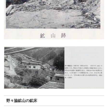
野々脇鉱山の鉱床