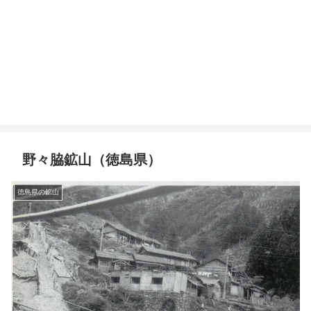
野々脇鉱山（徳島県）
徳島県の鉱山