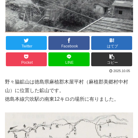
Twitter
Facebook
はてブ
Pocket
LINE
コピー
2025.10.05
野々脇鉱山は徳島県麻植郡木屋平村（麻植郡美郷村中村
山）に位置した鉱山です。
徳島本線穴吹駅の南東12キロの場所に有りました。