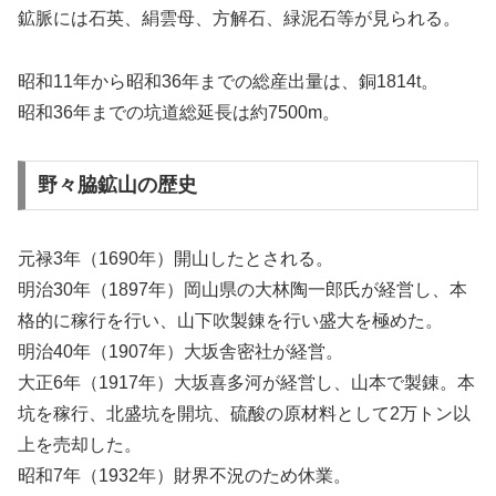
鉱脈には石英、絹雲母、方解石、緑泥石等が見られる。
昭和11年から昭和36年までの総産出量は、銅1814t。
昭和36年までの坑道総延長は約7500m。
野々脇鉱山の歴史
元禄3年（1690年）開山したとされる。
明治30年（1897年）岡山県の大林陶一郎氏が経営し、本
格的に稼行を行い、山下吹製錬を行い盛大を極めた。
明治40年（1907年）大坂舎密社が経営。
大正6年（1917年）大坂喜多河が経営し、山本で製錬。本
坑を稼行、北盛坑を開坑、硫酸の原材料として2万トン以
上を売却した。
昭和7年（1932年）財界不況のため休業。