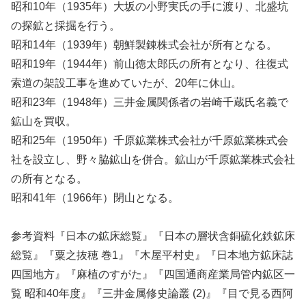
昭和10年（1935年）大坂の小野実氏の手に渡り、北盛坑
の探鉱と採掘を行う。
昭和14年（1939年）朝鮮製錬株式会社が所有となる。
昭和19年（1944年）前山徳太郎氏の所有となり、往復式
索道の架設工事を進めていたが、20年に休山。
昭和23年（1948年）三井金属関係者の岩崎千蔵氏名義で
鉱山を買収。
昭和25年（1950年）千原鉱業株式会社が千原鉱業株式会
社を設立し、野々脇鉱山を併合。鉱山が千原鉱業株式会社
の所有となる。
昭和41年（1966年）閉山となる。
参考資料『日本の鉱床総覧』『日本の層状含銅硫化鉄鉱床
総覧』『粟之抜穂 巻1』『木屋平村史』『日本地方鉱床誌
四国地方』『麻植のすがた』『四国通商産業局管内鉱区一
覧 昭和40年度』『三井金属修史論叢 (2)』『目で見る西阿