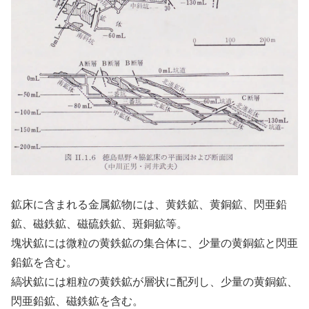
鉱床に含まれる金属鉱物には、黄鉄鉱、黄銅鉱、閃亜鉛
鉱、磁鉄鉱、磁硫鉄鉱、斑銅鉱等。
塊状鉱には微粒の黄鉄鉱の集合体に、少量の黄銅鉱と閃亜
鉛鉱を含む。
縞状鉱には粗粒の黄鉄鉱が層状に配列し、少量の黄銅鉱、
閃亜鉛鉱、磁鉄鉱を含む。