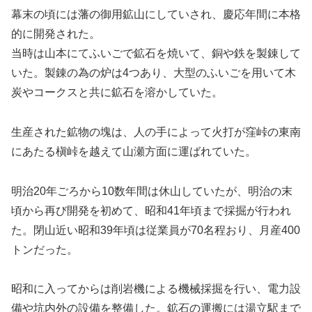
幕末の頃には藩の御用鉱山にしていされ、慶応年間に本格
的に開発された。
当時は山本にてふいごで鉱石を焼いて、銅や鉄を製錬して
いた。製錬の為の炉は4つあり、大型のふいごを用いて木
炭やコークスと共に鉱石を溶かしていた。
生産された鉱物の塊は、人の手によって火打が窪峠の東南
にあたる槇峠を越えて山瀬方面に運ばれていた。
明治20年ごろから10数年間は休山していたが、明治の末
頃から再び開発を初めて、昭和41年頃まで採掘が行われ
た。閉山近い昭和39年頃は従業員が70名程おり、月産400
トンだった。
昭和に入ってからは削岩機による機械採掘を行い、電力設
備や坑内外の設備を整備した。鉱石の運搬には湯立駅まで