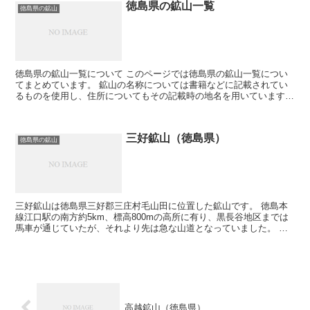
徳島県の鉱山一覧
徳島県の鉱山
徳島県の鉱山一覧について このページでは徳島県の鉱山一覧につい
てまとめています。 鉱山の名称については書籍などに記載されてい
るものを使用し、住所についてもその記載時の地名を用いています。
そのため現在の住所とは違う場合が有ります。 鉱山につ...
三好鉱山（徳島県）
徳島県の鉱山
三好鉱山は徳島県三好郡三庄村毛山田に位置した鉱山です。 徳島本
線江口駅の南方約5km、標高800mの高所に有り、黒長谷地区までは
馬車が通じていたが、それより先は急な山道となっていました。 三
好鉱山は主に銅を採掘していました。 三好鉱山の概...
高越鉱山（徳島県）